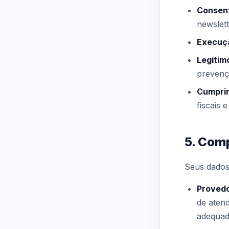
Consen
newslet
Execuçã
Legítim
prevenç
Cumprim
fiscais 
5. Com
Seus dados
Provedo
de aten
adequa