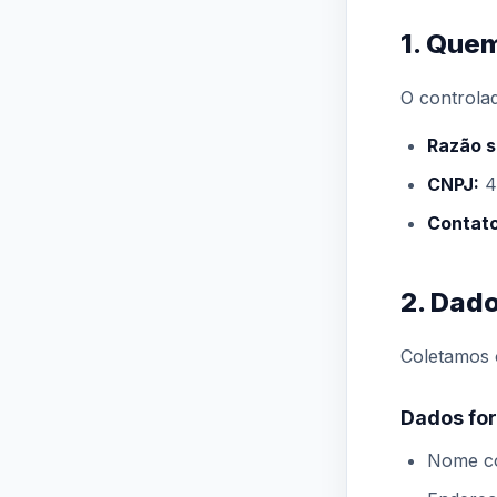
1. Quem
O controlad
Razão s
CNPJ:
4
Contato
2. Dad
Coletamos o
Dados for
Nome c