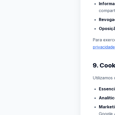
Inform
compart
Revoga
Oposiç
Para exerce
privacidad
9. Coo
Utilizamos 
Essenci
Analític
Marketi
Google 