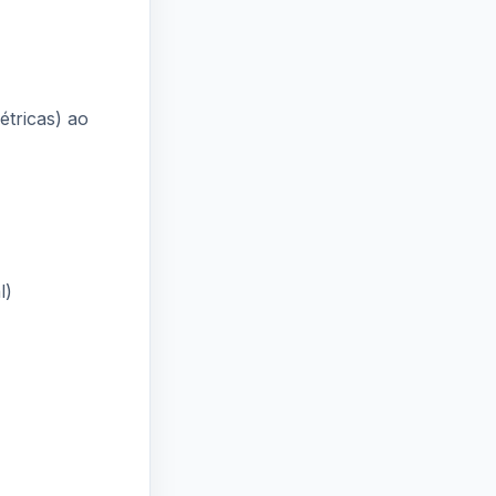
étricas) ao
l)