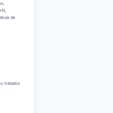
os,
fil,
dicas de
u tratados