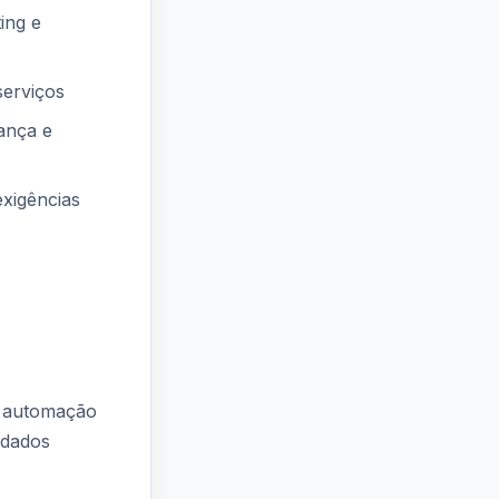
ing e
serviços
rança e
exigências
, automação
 dados