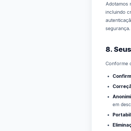
Adotamos m
incluindo c
autenticaçã
segurança.
8. Seus
Conforme o 
Confirm
Correç
Anonimi
em desc
Portabi
Elimina