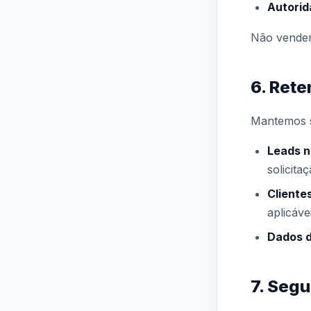
Autorid
Não vendem
6. Ret
Mantemos s
Leads n
solicita
Clientes
aplicáve
Dados 
7. Seg