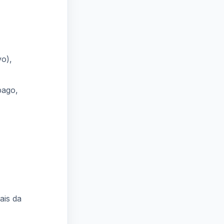
vo),
pago,
ais da